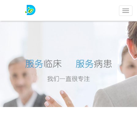
极
康
试
药
首页
>
健康志愿者招募