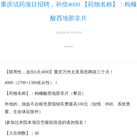
重庆试药项目招聘，补偿4000 【药物名称】：枸橼
酸西地那非片
2025-09-10 19:00:56
——
【限男性，连住6天4000】重庆万州太美系统网筛三个月！
4000（2700+1300依从性）！
【药物名称】：枸橼酸西地那非片（餐后）
外地的，抽血不合格凭票报销车费最高100元（知情、BMI、系统查
重、生命体征除外）
]参加过本院本项目空腹组筛选的请勿报名！
【入住例数】：40