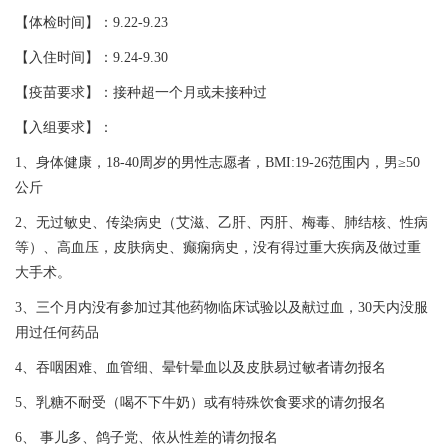
【体检时间】：9.22-9.23
【入住时间】：9.24-9.30
【疫苗要求】：接种超一个月或未接种过
【入组要求】：
1、身体健康，18-40周岁的男性志愿者，BMI:19-26范围内，男≥50
公斤
2、无过敏史、传染病史（艾滋、乙肝、丙肝、梅毒、肺结核、性病
等）、高血压，皮肤病史、癫痫病史，没有得过重大疾病及做过重
大手术。
3、三个月内没有参加过其他药物临床试验以及献过血，30天内没服
用过任何药品
4、吞咽困难、血管细、晕针晕血以及皮肤易过敏者请勿报名
5、乳糖不耐受（喝不下牛奶）或有特殊饮食要求的请勿报名
6、 事儿多、鸽子党、依从性差的请勿报名