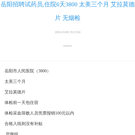
岳阳招聘试药员,住院6天3800 太美三个月 艾拉莫德
片 无烟检
2024-10-06 19:15:04
——
岳阳市人民医院（3800）
太美三个月
艾拉莫德片
体检前一天包住宿
体检采血筛败人员凭票报销100元以内
合格入组则没有补贴
空腹组